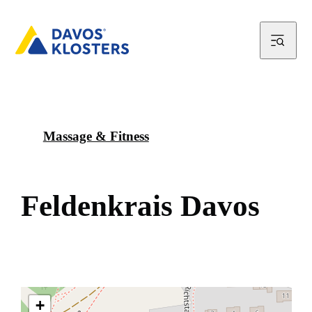
Massage & Fitness
F
e
l
d
e
n
k
r
a
i
s
D
a
v
o
s
+