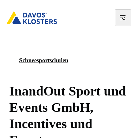
Schneesportschulen
I
n
a
n
d
O
u
t
S
p
o
r
t
u
n
d
E
v
e
n
t
s
G
m
b
H
,
I
n
c
e
n
t
i
v
e
s
u
n
d