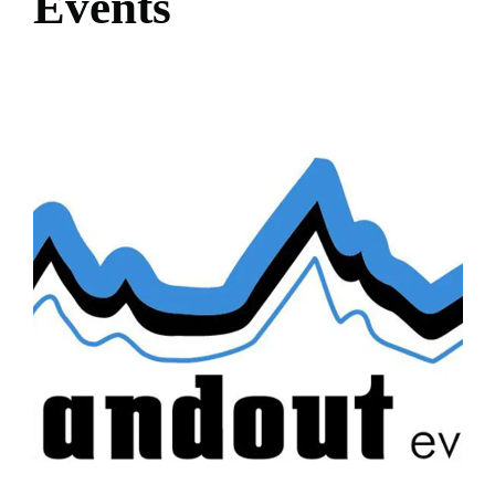
E
v
e
n
t
s