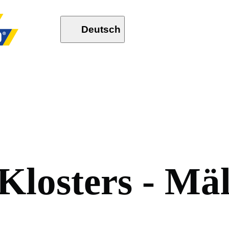
Deutsch
K
l
o
s
t
e
r
s
-
M
ä