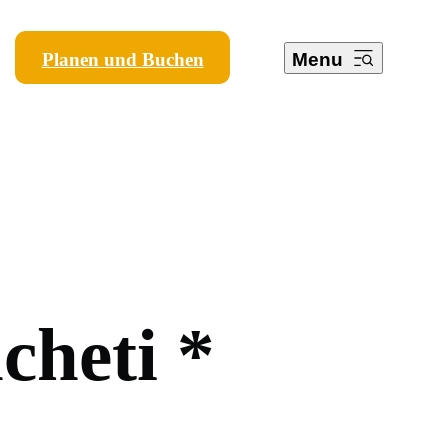
Planen und Buchen
Menu
l
c
h
e
t
i
*