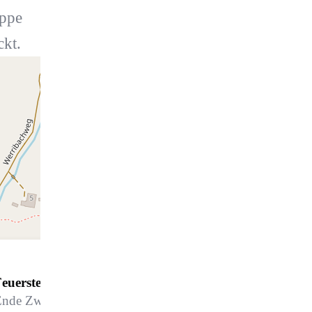
uppe
ckt.
euerstelle Klosters - Mälcheti *
Ende Zwergenweg