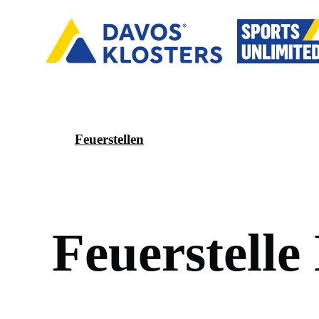
Feuerstellen
F
e
u
e
r
s
t
e
l
l
e