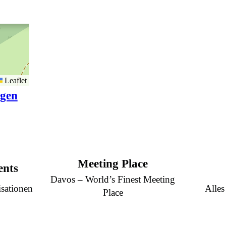
Leaflet
igen
Meeting Place
ents
Davos – World’s Finest Meeting
sationen
Alles
Place