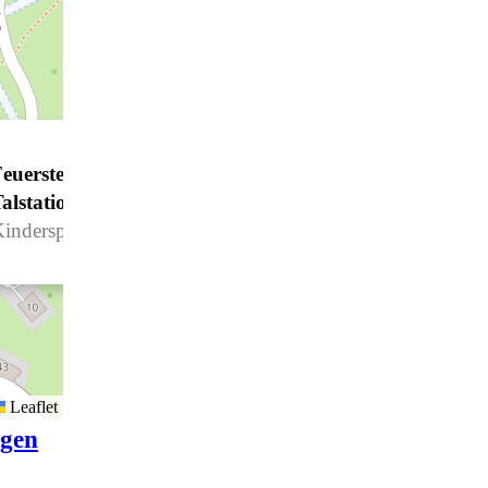
euerstelle Klosters - Madrisa
alstation*
inderspielplatz - Talstation Madrisa
Leaflet
igen