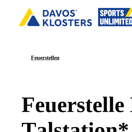
Feuerstellen
F
e
u
e
r
s
t
e
l
l
e
T
a
l
s
t
a
t
i
o
n
*