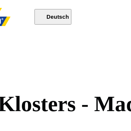
Deutsch
K
l
o
s
t
e
r
s
-
M
a