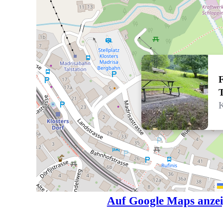
F
T
K
Auf Google Maps anze