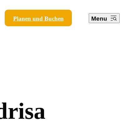
Planen und Buchen
Menu
d
r
i
s
a