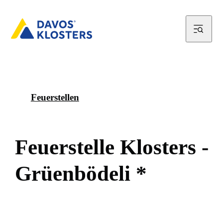
Feuerstellen
F
e
u
e
r
s
t
e
l
l
e
K
l
o
s
t
e
r
s
-
G
r
ü
e
n
b
ö
d
e
l
i
*