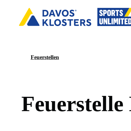
Feuerstellen
F
e
u
e
r
s
t
e
l
l
e