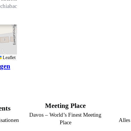
chiabach
Leaflet
igen
Meeting Place
ents
Davos – World’s Finest Meeting
sationen
Alles
Place