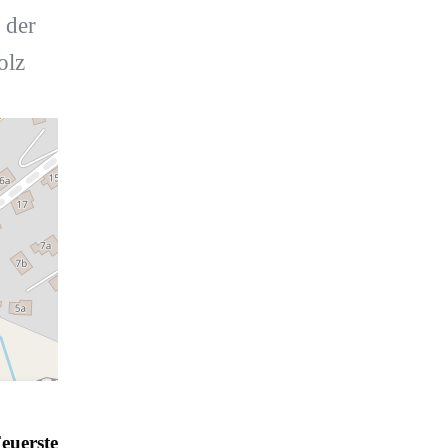
 der
olz
euerstelle Davos - Buolegg *