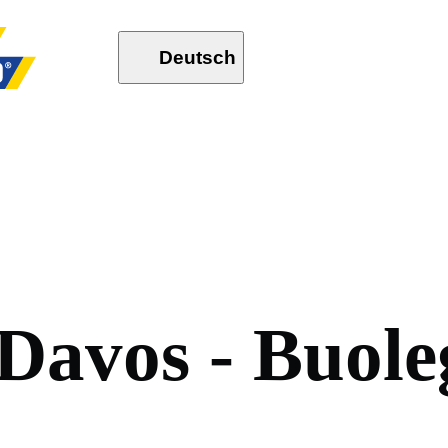
Deutsch
D
a
v
o
s
-
B
u
o
l
e