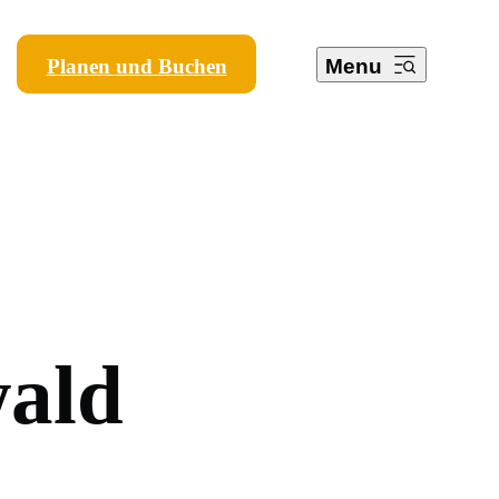
Planen und Buchen
Menu
w
a
l
d