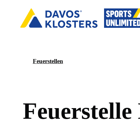
Feuerstellen
F
e
u
e
r
s
t
e
l
l
e