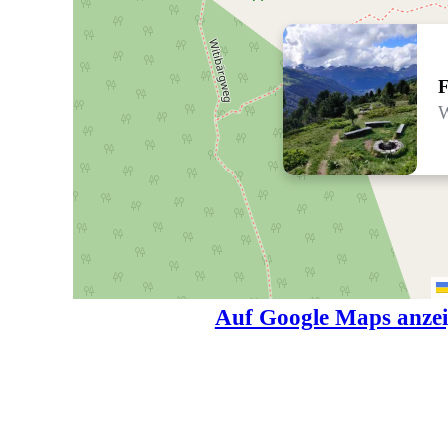
F
W
Auf Google Maps anze