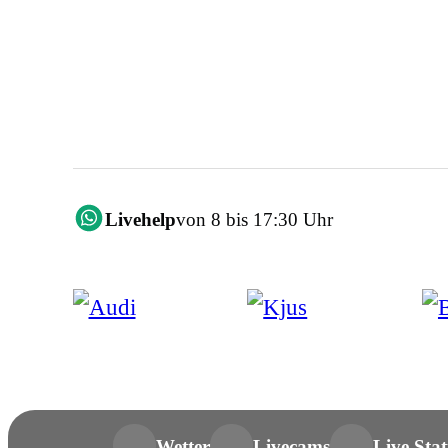
Livehelp
von 8 bis 17:30 Uhr
Wetter
Livecams
Live Stat