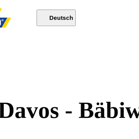
Deutsch
D
a
v
o
s
-
B
ä
b
i