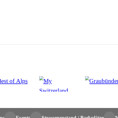
us
Events
Strassenzustand / Parkplätze
N