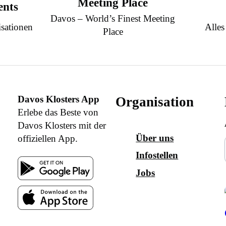
Meeting Place
ents
Davos – World’s Finest Meeting
sationen
Alles
Place
Davos Klosters App
Organisation
Erlebe das Beste von
Davos Klosters mit der
Über uns
offiziellen App.
Infostellen
Jobs