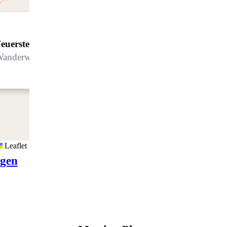
euerstelle Davos - Bäbiwald
anderweg Jakobshorn - Sertig
Leaflet
igen