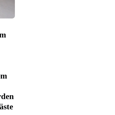
im
em
rden
äste