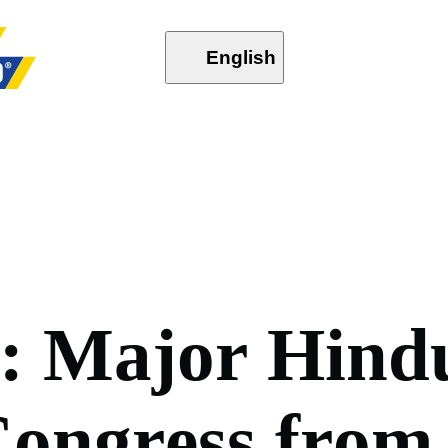
English
:
M
a
j
o
r
H
i
n
d
C
o
n
g
r
e
s
s
f
r
o
m