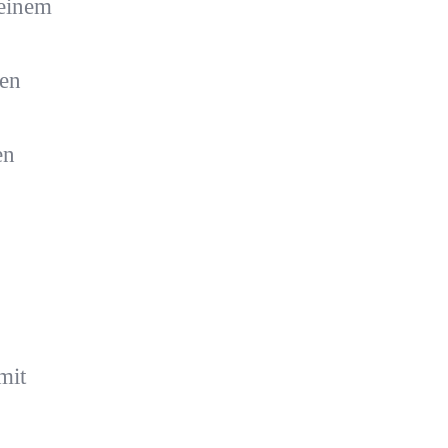
 einem
gen
en
mit