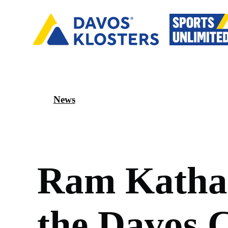
News
R
a
m
K
a
t
h
a
t
h
e
D
a
v
o
s