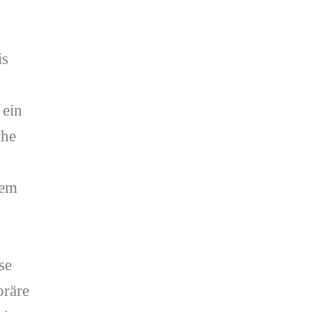
is
 ein
che
rem
se
räre