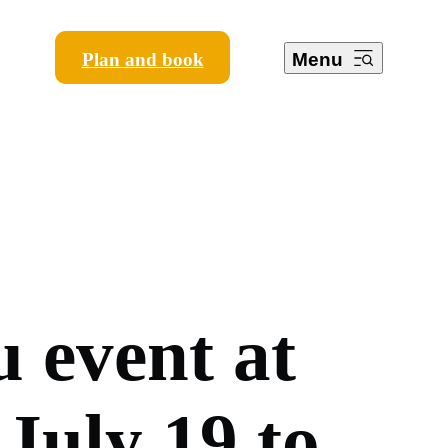
Plan and book
Menu
u
e
v
e
n
t
a
t
J
u
l
y
1
9
t
o