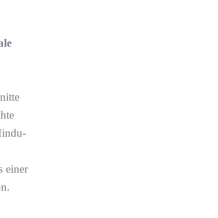
ale
nitte
hte
Hindu-
s einer
on.