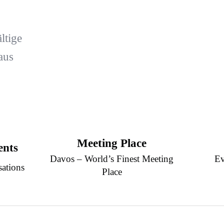
ltige
aus
Meeting Place
ents
Davos – World’s Finest Meeting
Ev
sations
Place