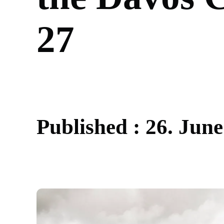
2
7
P
u
b
l
i
s
h
e
d
:
2
6
.
J
u
n
e