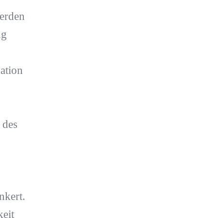
werden
ng
ation
 des
nkert.
keit