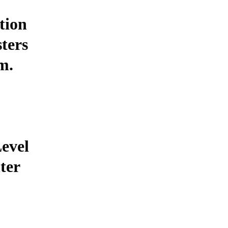
tion
sters
m.
Level
ter