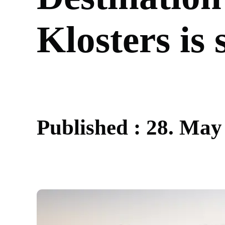
K
l
o
s
t
e
r
s
i
s
P
u
b
l
i
s
h
e
d
:
2
8
.
M
a
y