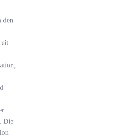
n den
eit
ation,
nd
er
. Die
ion