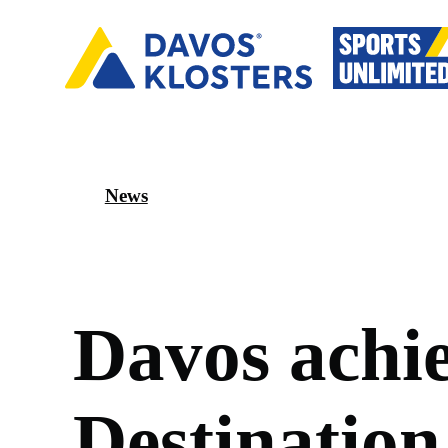
News
D
a
v
o
s
a
c
h
i
D
e
s
t
i
n
a
t
i
o
n