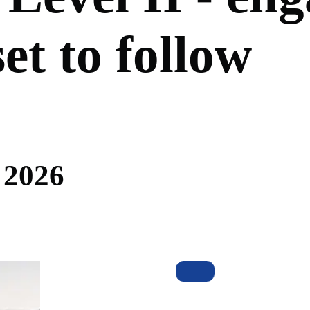
s
e
t
t
o
f
o
l
l
o
w
2
0
2
6