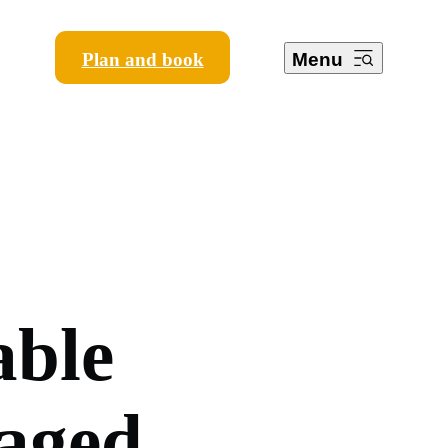
Plan and book
Menu
a
b
l
e
a
g
e
d
,