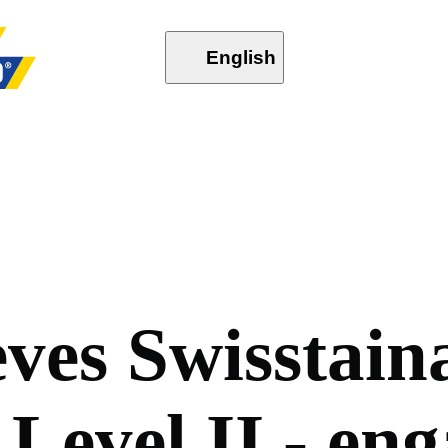
English
e
v
e
s
S
w
i
s
s
t
a
i
n
L
e
v
e
l
I
I
-
e
n
g