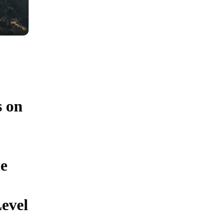
s on
he
Level