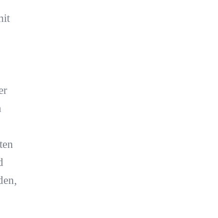
it
er
n
ten
d
den,