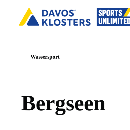
Wassersport
B
e
r
g
s
e
e
n