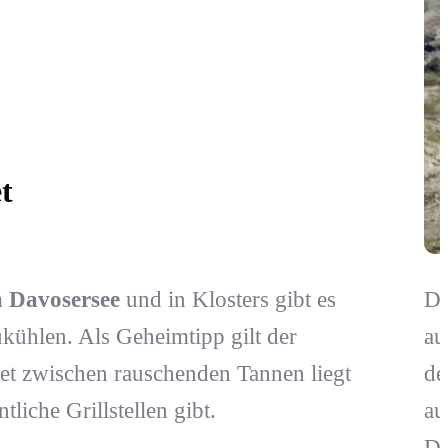
t
m
Davosersee
und in Klosters gibt es
Di
ukühlen. Als Geheimtipp gilt der
au
et zwischen rauschenden Tannen liegt
de
tliche Grillstellen gibt.
au
De