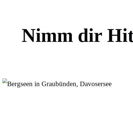
N
i
m
m
d
i
r
H
i